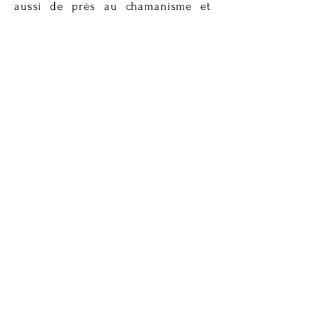
aussi de près au chamanisme et
mène un travail de recherche sur les
liens étroits que l’on trouve entre
les figures
du clown et du chaman
.